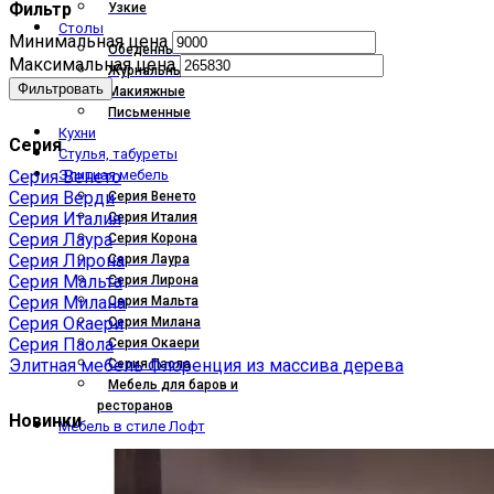
Фильтр
Узкие
Столы
Минимальная цена
Обеденные
Максимальная цена
Журнальные
Фильтровать
Макияжные
Письменные
Кухни
Серия
Стулья, табуреты
Серия Венето
Элитная мебель
Серия Верди
Серия Венето
Серия Италия
Серия Италия
Серия Лаура
Серия Корона
Серия Лирона
Серия Лаура
Серия Мальта
Серия Лирона
Серия Милана
Серия Мальта
Серия Окаери
Серия Милана
Серия Паола
Серия Окаери
Элитная мебель Флоренция из массива дерева
Серия Паола
Мебель для баров и
ресторанов
Новинки
Мебель в стиле Лофт
+7(499)755-8602