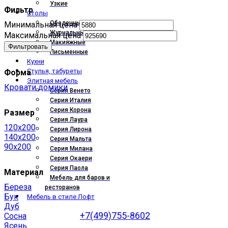
Узкие
Фильтр
Столы
Обеденные
Минимальная цена
Журнальные
Максимальная цена
Макияжные
Фильтровать
Письменные
Кухни
Стулья, табуреты
Форма
Элитная мебель
Кровати домики
Серия Венето
Серия Италия
Серия Корона
Размер
Серия Лаура
120x200
Серия Лирона
140x200
Серия Мальта
90x200
Серия Милана
Серия Окаери
Серия Паола
Материал
Мебель для баров и
Береза
ресторанов
Бук
Мебель в стиле Лофт
Дуб
+7(499)755-8602
Сосна
Ясень