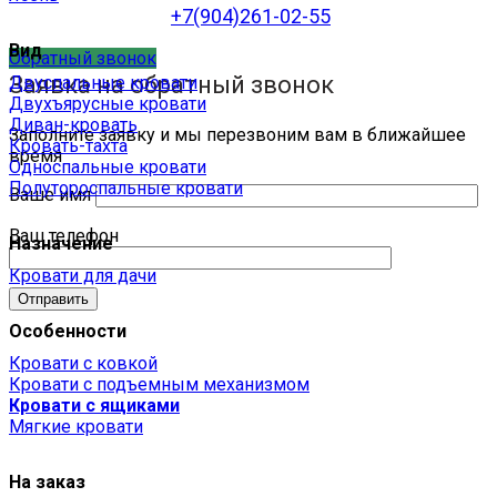
+7(904)261-02-55
Вид
Обратный звонок
Заявка на обратный звонок
Двуспальные кровати
Двухъярусные кровати
Диван-кровать
Заполните заявку и мы перезвоним вам в ближайшее
Кровать-тахта
время
Односпальные кровати
Полутороспальные кровати
Ваше имя
Ваш телефон
Назначение
Кровати для дачи
Особенности
Кровати с ковкой
Кровати с подъемным механизмом
Кровати с ящиками
Мягкие кровати
На заказ