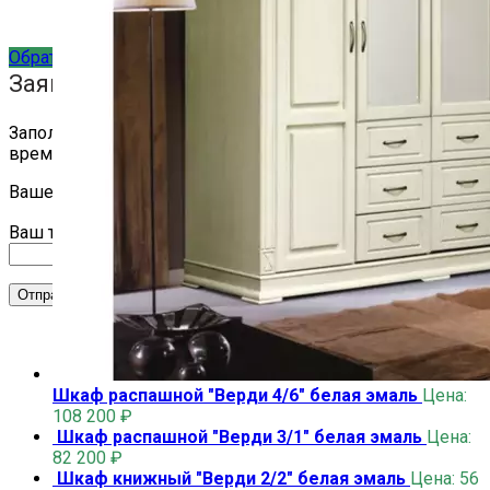
+7(904)261-02-55
Обратный звонок
Заявка на обратный звонок
Заполните заявку и мы перезвоним вам в ближайшее
время
Ваше имя
Ваш телефон
Шкаф распашной "Верди 4/6" белая эмаль
Цена:
108 200
₽
Шкаф распашной "Верди 3/1" белая эмаль
Цена:
82 200
₽
Шкаф книжный "Верди 2/2" белая эмаль
Цена:
56