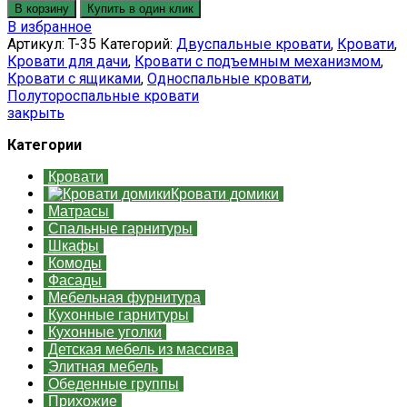
В корзину
Купить в один клик
В избранное
Артикул:
T-35
Категорий:
Двуспальные кровати
,
Кровати
,
Кровати для дачи
,
Кровати с подъемным механизмом
,
Кровати с ящиками
,
Односпальные кровати
,
Полутороспальные кровати
закрыть
Категории
Кровати
Кровати домики
Матрасы
Спальные гарнитуры
Шкафы
Комоды
Фасады
Мебельная фурнитура
Кухонные гарнитуры
Кухонные уголки
Детская мебель из массива
Элитная мебель
Обеденные группы
Прихожие