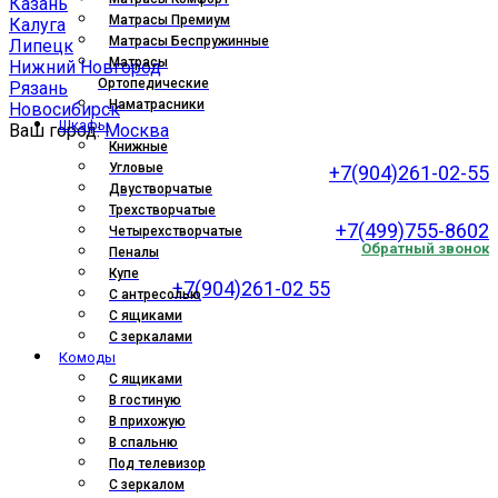
Казань
Матрасы Премиум
Калуга
Матрасы Беспружинные
Липецк
Матрасы
Нижний Новгород
Ортопедические
Рязань
Наматрасники
Новосибирск
Шкафы
Ваш город:
Москва
Книжные
Угловые
+7(904)261-02-55
Двустворчатые
.
Трехстворчатые
+7(499)755-8602
Четырехстворчатые
Обратный звонок
Пеналы
Купе
+7(904)261-02 55
С антресолью
С ящиками
С зеркалами
Комоды
С ящиками
В гостиную
В прихожую
В спальню
Под телевизор
С зеркалом