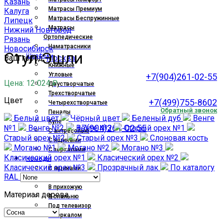
Казань
Матрасы Премиум
Калуга
Матрасы Беспружинные
Липецк
Матрасы
Нижний Новгород
Увеличить
Ортопедические
Рязань
Наматрасники
Новосибирск
Стул Эшли
Шкафы
Ваш город:
Москва
Книжные
Угловые
+7(904)261-02-55
Цена:
12 024
₽
Двустворчатые
.
Трехстворчатые
Цвет
+7(499)755-8602
Четырехстворчатые
Обратный звонок
Пеналы
Белый цвет
Чёрный цвет
Беленый дуб
Венге
Купе
+7(904)261-02 55
№1
Венге №2
Венге №3
Старый орех №1
С антресолью
Старый орех №2
Старый орех №3
Слоновая кость
С ящиками
Могано №1
Могано №2
Могано №3
С зеркалами
Класический орех №1
Класический орех №2
Комоды
Класический орех №3
Прозрачный лак
По каталогу
С ящиками
RAL
В гостиную
В прихожую
Материал дерева
В спальню
Под телевизор
С зеркалом