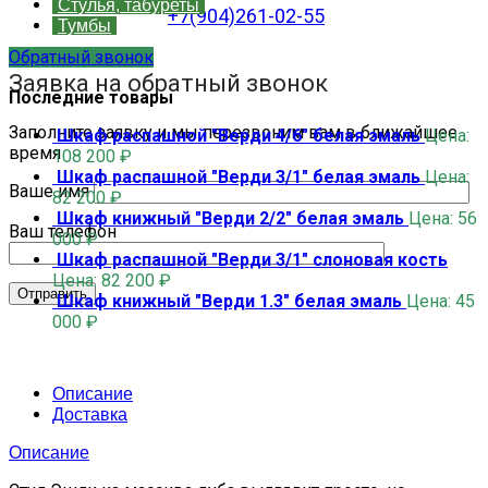
Стулья, табуреты
+7(904)261-02-55
Тумбы
Обратный звонок
Заявка на обратный звонок
Последние товары
Заполните заявку и мы перезвоним вам в ближайшее
Шкаф распашной "Верди 4/6" белая эмаль
Цена:
время
108 200
₽
Шкаф распашной "Верди 3/1" белая эмаль
Цена:
Ваше имя
82 200
₽
Шкаф книжный "Верди 2/2" белая эмаль
Цена:
56
Ваш телефон
000
₽
Шкаф распашной "Верди 3/1" слоновая кость
Цена:
82 200
₽
Шкаф книжный "Верди 1.3" белая эмаль
Цена:
45
000
₽
Описание
Доставка
Описание