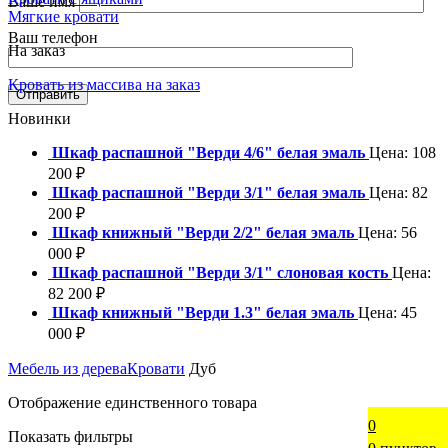
Ваше имя
Мягкие кровати
Ваш телефон
На заказ
Кровать из массива на заказ
Новинки
Шкаф распашной "Верди 4/6" белая эмаль
Цена:
108
200
₽
Шкаф распашной "Верди 3/1" белая эмаль
Цена:
82
200
₽
Шкаф книжный "Верди 2/2" белая эмаль
Цена:
56
000
₽
Шкаф распашной "Верди 3/1" слоновая кость
Цена:
82 200
₽
Шкаф книжный "Верди 1.3" белая эмаль
Цена:
45
000
₽
Мебель из дерева
Кровати
Дуб
Отображение единственного товара
0
Показать фильтры