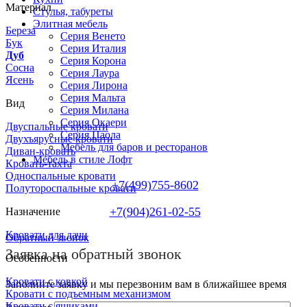
Материал
Стулья, табуреты
Элитная мебель
Береза
Серия Венето
Бук
Серия Италия
Дуб
Серия Корона
Сосна
Серия Лаура
Ясень
Серия Лирона
Серия Мальта
Вид
Серия Милана
Серия Окаери
Двуспальные кровати
Серия Паола
Двухъярусные кровати
Мебель для баров и ресторанов
Диван-кровать
Мебель в стиле Лофт
Кровать-тахта
Односпальные кровати
+7(499)755-8602
Полутороспальные кровати
+7(904)261-02-55
Назначение
Кровати для дачи
Обратный звонок
Заявка на обратный звонок
Особенности
Кровати с ковкой
Заполните заявку и мы перезвоним вам в ближайшее время
Кровати с подъемным механизмом
Кровати с ящиками