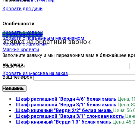
Мебель в стиле Лофт
Кровати для дачи
Особенности
Кровати с ковкой
Обратный звонок
Кровати с подъемным механизмом
Заявка на обратный звонок
Кровати с ящиками
Мягкие кровати
Заполните заявку и мы перезвоним вам в ближайшее вр
На заказ
Ваше имя
Кровать из массива на заказ
Ваш телефон
Новинки
Шкаф распашной "Верди 4/6" белая эмаль
Цена:
1
Шкаф распашной "Верди 3/1" белая эмаль
Цена:
8
Шкаф книжный "Верди 2/2" белая эмаль
Цена:
56 
Шкаф распашной "Верди 3/1" слоновая кость
Цен
Шкаф книжный "Верди 1.3" белая эмаль
Цена:
45 