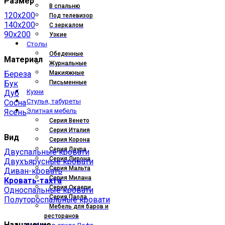
Размер
В спальню
120x200
Под телевизор
140x200
С зеркалом
90x200
Узкие
Столы
Обеденные
Материал
Журнальные
Береза
Макияжные
Бук
Письменные
Кухни
Дуб
Стулья, табуреты
Сосна
Элитная мебель
Ясень
Серия Венето
Серия Италия
Вид
Серия Корона
Серия Лаура
Двуспальные кровати
Серия Лирона
Двухъярусные кровати
Серия Мальта
Диван-кровать
Серия Милана
Кровать-тахта
Серия Окаери
Односпальные кровати
Серия Паола
Полутороспальные кровати
Мебель для баров и
ресторанов
Назначение