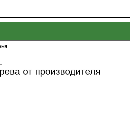
емя
ерева от производителя